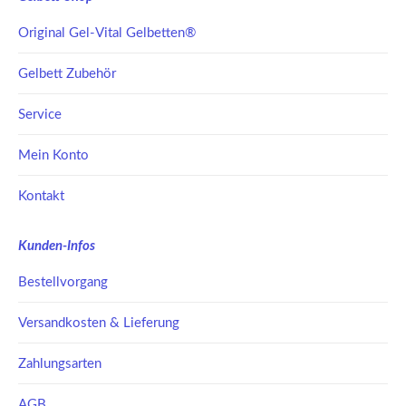
Original Gel-Vital Gelbetten®
Gelbett Zubehör
Service
Mein Konto
Kontakt
Kunden-Infos
Bestellvorgang
Versandkosten & Lieferung
Zahlungsarten
AGB