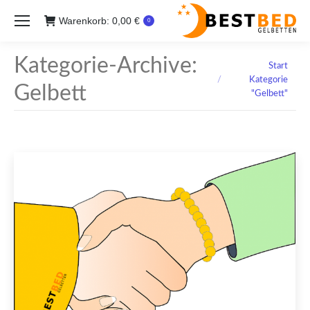
Warenkorb:
0,00
€
0
Kategorie-Archive:
Sie befinden sich
Start
Kategorie
hier:
Gelbett
"Gelbett"