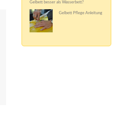
Gelbett besser als Wasserbett?
Gelbett Pflege Anleitung