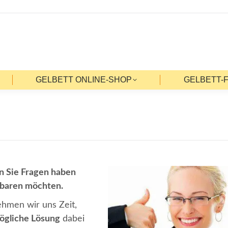
GELBETT ONLINE-SHOP
GELBETT-
nn Sie Fragen haben
nbaren möchten.
ehmen wir uns Zeit,
gliche Lösung
dabei