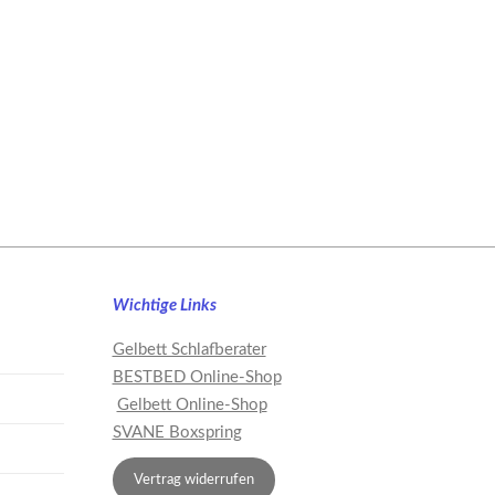
Wichtige Links
Gelbett Schlafberater
BESTBED Online-Shop
Gelbett Online-Shop
SVANE Boxspring
Vertrag widerrufen