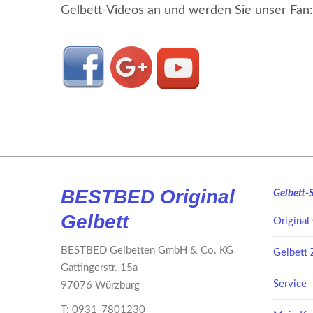
Gelbett-Videos an und werden Sie unser Fan:
BESTBED Original
Gelbett-
Gelbett
Original
BESTBED Gelbetten GmbH & Co. KG
Gelbett
Gattingerstr. 15a
Service
97076 Würzburg
T: 0931-7801230