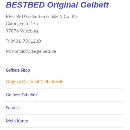
BESTBED Original Gelbett
auf.
Die
BESTBED Gelbetten GmbH & Co. KG
Optionen
Gattingerstr. 15a
können
97076 Würzburg
auf
T: 0931-7801230
der
M: kontakt@dasgelbett.de
Produktseite
gewählt
werden
Gelbett-Shop
Original Gel-Vital Gelbetten®
Gelbett Zubehör
Service
Mein Konto