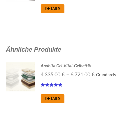
DETAILS
Ähnliche Produkte
Anahita Gel-Vital-Gelbett®
4.335,00
€
–
6.721,00
€
Grundpreis
Bewertet mit
4.75
von 5
Dieses
DETAILS
Produkt
weist
mehrere
Varianten