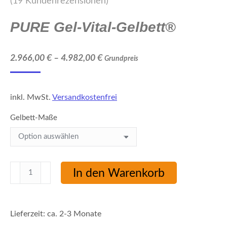
(
19
Kundenrezensionen)
5.00
von 5,
basierend
auf
PURE Gel-Vital-Gelbett®
Kundenbewertungen
2.966,00
€
–
4.982,00
€
Grundpreis
inkl. MwSt.
Versandkostenfrei
Gelbett-Maße
PURE
In den Warenkorb
Gel-
Vital-
Gelbett®
Lieferzeit:
ca. 2-3 Monate
Menge